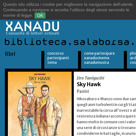
Sulle orme del vento.
Alla ricerca della libertà.
libri
concorso
come partecipare
pho
partecipanti
xanaducinema
arc
tema
xanadumusica
cos
Jiro Taniguchi
Sky Hawk
Panini
Hikosaburo e Manzo sono due samur
quegli anni turbolenti in cui gli St
inarrestabile la corsa all'ovest e 
resistenza indiana racconta questo
hanno molto in comune con i valori 
una serie di circostanze si trovano
condividerne le battaglie, in una 