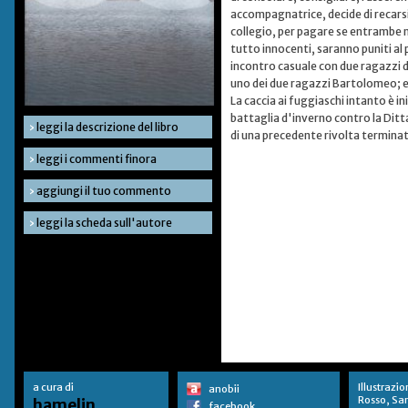
accompagnatrice, decide di recarsi
collegio, per pagare se entrambe n
tutto innocenti, saranno puniti al
incontro casuale con due ragazzi di
uno dei due ragazzi Bartolomeo; ed
La caccia ai fuggiaschi intanto è i
battaglia d'inverno contro la Ditt
›
leggi la descrizione del libro
di una precedente rivolta terminat
›
leggi i commenti finora
›
aggiungi il tuo commento
›
leggi la scheda sull'autore
a cura di
Illustrazio
anobii
Rosso, Sa
hamelin
facebook