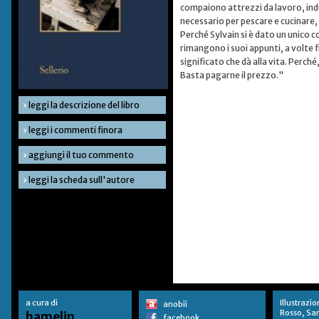
compaiono attrezzi da lavoro, indu
necessario per pescare e cucinare, de
Perché Sylvain si è dato un unico c
rimangono i suoi appunti, a volte fil
significato che dà alla vita. Perché
Basta pagarne il prezzo."
›
leggi la descrizione del libro
›
leggi i commenti finora
›
aggiungi il tuo commento
›
leggi la scheda sull'autore
a cura di
Illustrazio
anobii
Rosso, Sa
hamelin
facebook