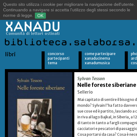
Sulle orme del vento.
Alla ricerca della libertà.
libri
concorso
come partecipare
pho
partecipanti
xanaducinema
arc
tema
xanadumusica
cos
Sylvan Tesson
Nelle foreste siberiane
Sellerio
Mai capitato di sentire il bisogno 
mondo? Sylvain l'ha fatto davvero. 
sue cose ed è partito, lasciando a c
in riva al lago Bajkal, in Siberia, 
di tanto in tanto a fargli compagnia
cacciatori e pescatori di passaggio
Cosa portarsi da casa? Cosa è neces