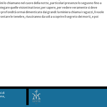
ni lo chiamano nel cuore della notte, particolari presenze lo seguono fino a
spiegare quelle visioni inattese; per sapere, per vedere veramente si deve
le profondità ormai dimenticate dai grandi: la miniera chiama i ragazzi, li vuole
ontare le tenebre, riusciranno da soli a scoprire il segreto dei morti, e poi
ni di
nna,