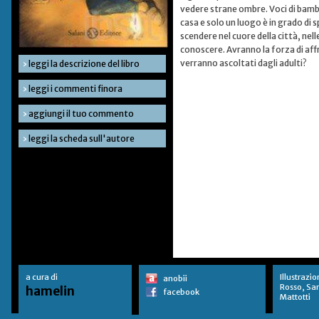
vedere strane ombre. Voci di bambi
casa e solo un luogo è in grado di 
scendere nel cuore della città, nel
conoscere. Avranno la forza di affr
verranno ascoltati dagli adulti?
›
leggi la descrizione del libro
›
leggi i commenti finora
›
aggiungi il tuo commento
›
leggi la scheda sull'autore
a cura di
Illustrazio
anobii
Rosso, Sa
hamelin
facebook
Mattotti