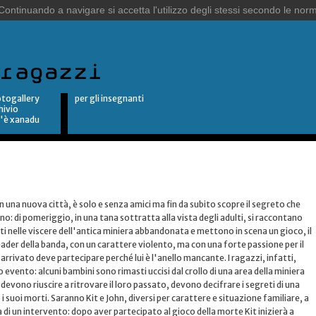
togallery
per gli insegnanti
hivio
'è xanadu
n una nuova città, è solo e senza amici ma fin da subito scopre il segreto che
: di pomeriggio, in una tana sottratta alla vista degli adulti, si raccontano
ti nelle viscere dell'antica miniera abbandonata e mettono in scena un gioco, il
eader della banda, con un carattere violento, ma con una forte passione per il
arrivato deve partecipare perché lui è l'anello mancante. I ragazzi, infatti,
 evento: alcuni bambini sono rimasti uccisi dal crollo di una area della miniera
devono riuscire a ritrovare il loro passato, devono decifrare i segreti di una
 suoi morti. Saranno Kit e John, diversi per carattere e situazione familiare, a
tà di un intervento: dopo aver partecipato al gioco della morte Kit inizierà a