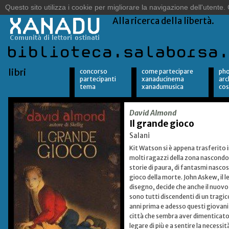
Sulle orme del vento.
Alla ricerca della libertà.
libri
concorso
come partecipare
pho
partecipanti
xanaducinema
arc
tema
xanadumusica
cos
David Almond
Il grande gioco
Salani
Kit Watson si è appena trasferito i
molti ragazzi della zona nascondono
storie di paura, di fantasmi nascos
gioco della morte. John Askew, il l
disegno, decide che anche il nuovo 
sono tutti discendenti di un tragico
anni prima e adesso questi giovani 
città che sembra aver dimenticato i
legare di più e a sentire la necessi