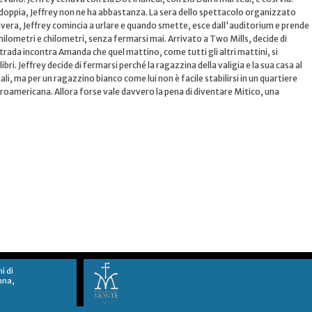
 doppia, Jeffrey non ne ha abbastanza. La sera dello spettacolo organizzato
mavera, Jeffrey comincia a urlare e quando smette, esce dall'auditorium e prende
hilometri e chilometri, senza fermarsi mai. Arrivato a Two Mills, decide di
trada incontra Amanda che quel mattino, come tutti gli altri mattini, si
libri. Jeffrey decide di fermarsi perché la ragazzina della valigia e la sua casa al
i, ma per un ragazzino bianco come lui non è facile stabilirsi in un quartiere
oamericana. Allora forse vale davvero la pena di diventare Mitico, una
ni di
nna,