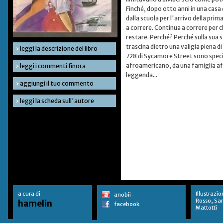
Finché, dopo otto anni in una casa
dalla scuola per l'arrivo della pri
a correre. Continua a correre per c
restare. Perché? Perché sulla sua s
trascina dietro una valigia piena di 
›
leggi la descrizione del libro
728 di Sycamore Street sono special
afroamericano, da una famiglia afr
›
leggi i commenti finora
leggenda...
›
aggiungi il tuo commento
›
leggi la scheda sull'autore
a cura di
Illustrazio
anobii
Rosso, Sa
hamelin
facebook
Mattotti