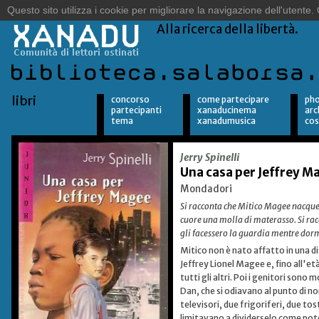
Sulle orme del vento.
Alla ricerca della libertà.
libri
concorso
come partecipare
pho
partecipanti
xanaducinema
arc
tema
xanadumusica
cos
Jerry Spinelli
Una casa per Jeffrey M
Mondadori
Si racconta che Mitico Magee nacque i
cuore una molla di materasso. Si rac
gli facessero la guardia mentre dormi
Mitico non è nato affatto in una di
Jeffrey Lionel Magee e, fino all'et
tutti gli altri. Poi i genitori sono 
Dan, che si odiavano al punto di non
televisori, due frigoriferi, due tos
limitavano a dividerselo come potev