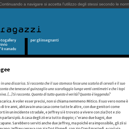
togallery
per gli insegnanti
hivio
'è xanadu
agee
n una discarica. Si racconta che il suo stomaco fosse una scatola di cereali e il suo
conta che tenesse al guinzaglio uno scarafaggio lungo venti centimetri e che i topi
va. [...] Si racconta. Quanto di tutto questo è verità? Quanto è leggenda?
scarica. A voler esser precisi, non si chiama nemmeno Mitico. Il suo vero nome è
à di tre anni, abitava in una casa come tutte le altre, con due genitori come
morti in un incidente stradale, e Jeffrey si è trovato a vivere con zia Dot e zio
 parlarsi più. A casa degli zii era tutto doppio; c'erano due bagni, due
tapane. Sarebbero serviti anche due Jeffrey, ma poiché era impossibile, gli zii si
ano: Jeffrey cenava con zia Dot il lunedì, con zio Dan il martedì, e così via.