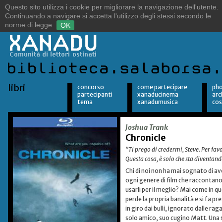
Sulle orme del vento.
Alla ricerca della libertà.
libri
concorso
come partecipare
pho
partecipanti
xanaducinema
arc
tema
xanadumusica
cos
Joshua Trank
Chronicle
"Ti prego di credermi, Steve. Per favo
Questa cosa, è solo che sta diventand
Chi di noi non ha mai sognato di a
ogni genere di film che raccontano 
usarli per il meglio? Mai come in 
perde la propria banalità e si fa pr
in giro dai bulli, ignorato dalle ra
solo amico, suo cugino Matt. Una s