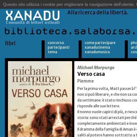
Sulle orme del vento.
Alla ricerca della libertà.
libri
concorso
come partecipare
pho
partecipanti
xanaducinema
arc
tema
xanadumusica
cos
Michael Morpurgo
Verso casa
Piemme
Per la prima volta, Matt passerà l
non si può liberare, e che non sa c
da settimane: è stato rinchiuso c
risponde alle sue lettere.
Il nonno vuole capirci di più, e rie
storia: sono stati arrestati perché
completamente ambientati e inserit
Il dramma della famiglia di Aman è 
saliti al potere hanno sottratto a 