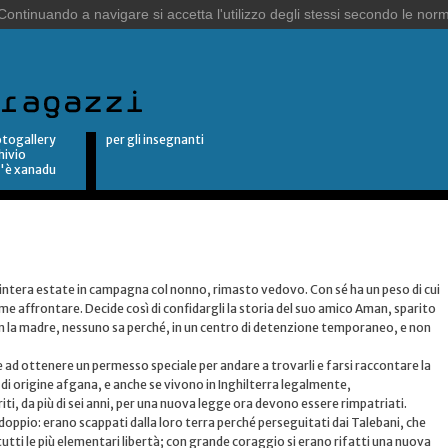
togallery
per gli insegnanti
hivio
'è xanadu
'intera estate in campagna col nonno, rimasto vedovo. Con sé ha un peso di cui
ome affrontare. Decide così di confidargli la storia del suo amico Aman, sparito
on la madre, nessuno sa perché, in un centro di detenzione temporaneo, e non
sce ad ottenere un permesso speciale per andare a trovarli e farsi raccontare la
 di origine afgana, e anche se vivono in Inghilterra legalmente,
i, da più di sei anni, per una nuova legge ora devono essere rimpatriati.
doppio: erano scappati dalla loro terra perché perseguitati dai Talebani, che
tutti le più elementari libertà; con grande coraggio si erano rifatti una nuova