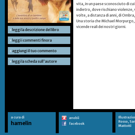
vita, in un paese sconosciuto di 
indietro, dove rischiano violenze, v
volte, a distanza di anni, di Ombr
Una storia che Michael Morpurgo,
vicende reali dei nostri giorni.
›
leggi la descrizione del libro
›
leggi i commenti finora
›
aggiungi il tuo commento
›
leggi la scheda sull'autore
a cura di
Illustrazio
anobii
Rosso, Sa
hamelin
facebook
Mattotti