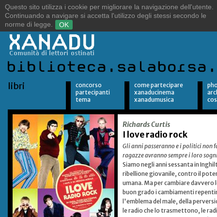
Sulle orme del vento.
Alla ricerca della libertà.
libri
concorso
come partecipare
pho
partecipanti
xanaducinema
arc
tema
xanadumusica
cos
Richards Curtis
I love radio rock
Gli anni passeranno e i politici non
ragazze avranno sempre i loro sogni
Siamo negli anni sessanta in Inghilt
ribellione giovanile, contro il pot
umana. Ma per cambiare davvero le c
buon grado i cambiamenti repentin
l'emblema del male, della perversi
le radio che lo trasmettono, le rad