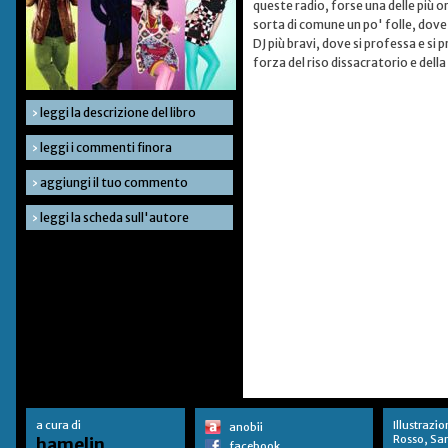
queste radio, forse una delle più or
sorta di comune un po' folle, dove 
DJ più bravi, dove si professa e si
forza del riso dissacratorio e della
›
leggi la descrizione del libro
›
leggi i commenti finora
›
aggiungi il tuo commento
›
leggi la scheda sull'autore
a cura di
Illustrazio
anobii
Rosso, Sa
hamelin
facebook