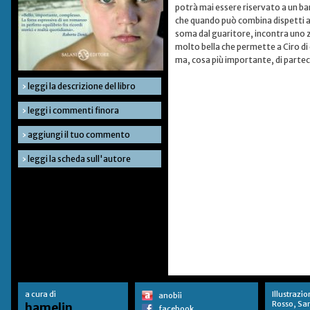
potrà mai essere riservato a un bam
che quando può combina dispetti ai 
soma dal guaritore, incontra uno zin
molto bella che permette a Ciro di
ma, cosa più importante, di parte
›
leggi la descrizione del libro
›
leggi i commenti finora
›
aggiungi il tuo commento
›
leggi la scheda sull'autore
a cura di
Illustrazio
anobii
Rosso, Sa
hamelin
facebook