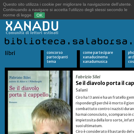
Sulle orme del vento.
Alla ricerca della libertà.
libri
concorso
come partecipare
pho
partecipanti
xanaducinema
arc
tema
xanadumusica
cos
Fabrizio Silei
Se il diavolo porta il ca
Salani
Ciro ha 13 anni e ha un fratello ge
rispondergli perché è morto il gio
combattuto contro i nazisti durant
ha mai conosciuto, scomparso in ci
impietosita della loro sorte, infat
suoi ultimatum.
Ciro è considerato il bastardo del