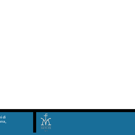
ni di
nna,