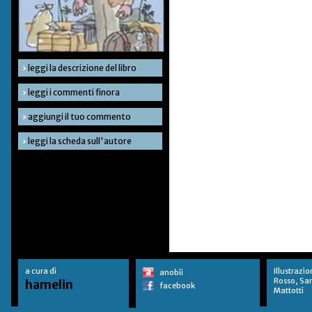
›
leggi la descrizione del libro
›
leggi i commenti finora
›
aggiungi il tuo commento
›
leggi la scheda sull'autore
a cura di
Illustrazio
anobii
Rosso, Sa
hamelin
facebook
Mattotti