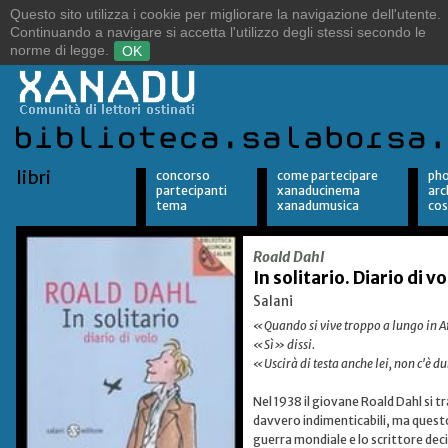
Sulle orme del vento.
Alla ricerca della libertà.
libri
concorso
come partecipare
pho
partecipanti
xanaducinema
arc
tema
xanadumusica
cos
Roald Dahl
In solitario. Diario di vo
Salani
«Quando si vive troppo a lungo in Afri
«Sì» dissi.
«Uscirà di testa anche lei, non c'è 
Nel 1938 il giovane Roald Dahl si t
davvero indimenticabili, ma questo 
guerra mondiale e lo scrittore dec