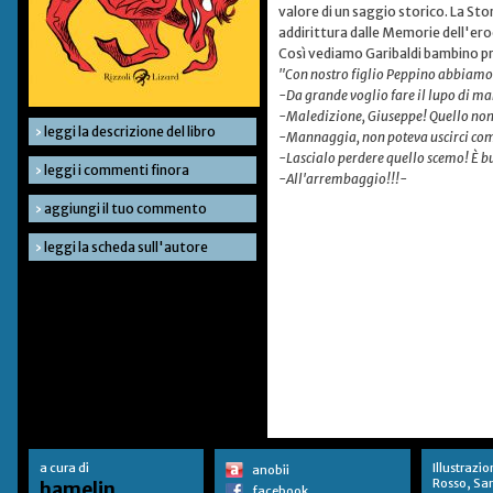
valore di un saggio storico. La St
addirittura dalle Memorie dell'eroe
Così vediamo Garibaldi bambino pre
"Con nostro figlio Peppino abbiamo t
-Da grande voglio fare il lupo di ma
-Maledizione, Giuseppe! Quello non
›
leggi la descrizione del libro
-Mannaggia, non poteva uscirci come 
-Lascialo perdere quello scemo! È bu
›
leggi i commenti finora
-All'arrembaggio!!!-
›
aggiungi il tuo commento
›
leggi la scheda sull'autore
a cura di
Illustrazio
anobii
Rosso, Sa
hamelin
facebook