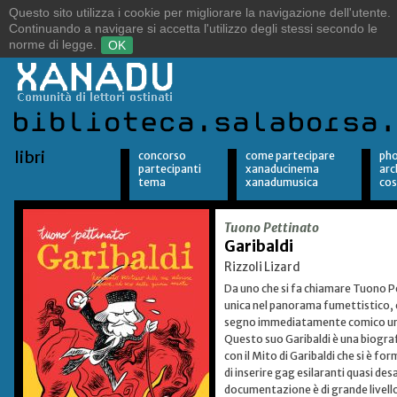
Sulle orme del vento.
Alla ricerca della libertà.
libri
concorso
come partecipare
pho
partecipanti
xanaducinema
arc
tema
xanadumusica
cos
Tuono Pettinato
Garibaldi
Rizzoli Lizard
Da uno che si fa chiamare Tuono Pe
unica nel panorama fumettistico, c
segno immediatamente comico una 
Questo suo Garibaldi è una biografi
con il Mito di Garibaldi che si è 
di inserire gag esilaranti quasi des
documentazione è di grande livello, 