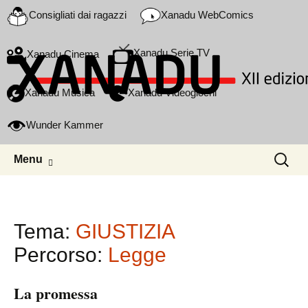
Consigliati dai ragazzi
Xanadu WebComics
Xanadu Serie TV
Xanadu Cinema
Xanadu Musica
Xanadu Videogiochi
Wunder Kammer
Skip to content
Ricerca
Menu
per:
Tema:
GIUSTIZIA
Percorso:
Legge
La promessa