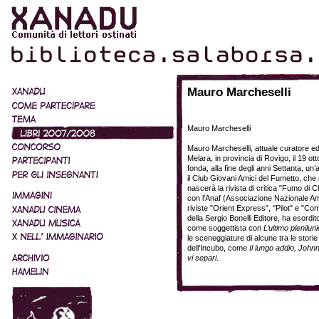
Mauro Marcheselli
Mauro Marcheselli
Mauro Marcheselli, attuale curatore edi
Melara, in provincia di Rovigo, il 19 ot
fonda, alla fine degli anni Settanta, un
il Club Giovani Amici del Fumetto, che
nascerà la rivista di critica "Fumo di 
con l’Anaf (Associazione Nazionale Am
riviste "Orient Express", "Pilot" e "Com
della Sergio Bonelli Editore, ha esordi
come soggettista con
L’ultimo pleniluni
le sceneggiature di alcune tra le stori
dell’Incubo, come
Il lungo addio, John
vi separi
.