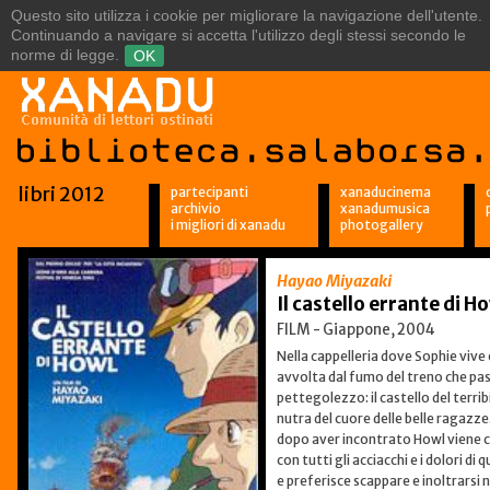
La grande avventura: giocarsi
libri 2012
partecipanti
xanaducinema
archivio
xanadumusica
i migliori di xanadu
photogallery
Hayao Miyazaki
Il castello errante di H
FILM - Giappone, 2004
Nella cappelleria dove Sophie vive 
avvolta dal fumo del treno che pas
pettegolezzo: il castello del terri
nutra del cuore delle belle ragazze
dopo aver incontrato Howl viene co
con tutti gli acciacchi e i dolori di
e preferisce scappare e inoltrarsi 