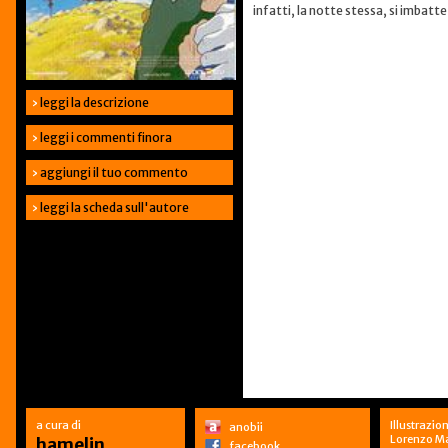
infatti, la notte stessa, si imbatte
›
leggi la descrizione
›
leggi i commenti finora
›
aggiungi il tuo commento
›
leggi la scheda sull'autore
a cura di
Illustrazion
anobii
Lorenzo Ma
hamelin
facebook