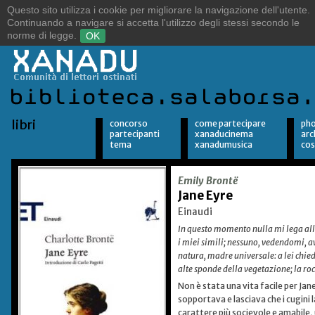
Sulle orme del vento.
Alla ricerca della libertà.
libri
concorso
come partecipare
pho
partecipanti
xanaducinema
arc
tema
xanadumusica
cos
Emily Brontë
Jane Eyre
Einaudi
In questo momento nulla mi lega al
i miei simili; nessuno, vedendomi, a
natura, madre universale: a lei chiede
alte sponde della vegetazione; la rocc
Non è stata una vita facile per Jane
sopportava e lasciava che i cugini 
carattere più socievole e amabile,