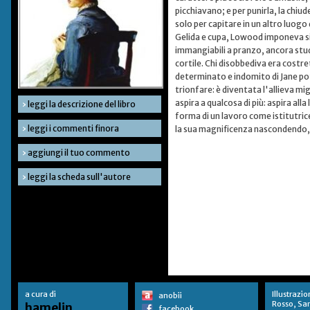
picchiavano; e per punirla, la chiud
solo per capitare in un altro luogo
Gelida e cupa, Lowood imponeva silen
immangiabili a pranzo, ancora studi
cortile. Chi disobbediva era costret
determinato e indomito di Jane po
trionfare: è diventata l'allieva m
aspira a qualcosa di più: aspira al
›
leggi la descrizione del libro
forma di un lavoro come istitutrice
›
leggi i commenti finora
la sua magnificenza nascondendo, t
›
aggiungi il tuo commento
›
leggi la scheda sull'autore
a cura di
Illustrazio
anobii
Rosso, Sa
hamelin
facebook