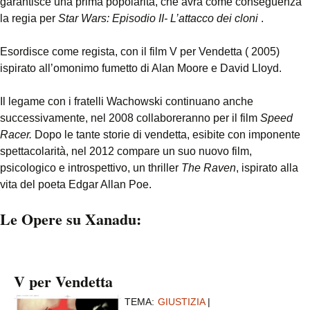
garantisce una prima popolarità, che avrà come conseguenza
la regia per
Star Wars: Episodio II- L’attacco dei cloni
.
Esordisce come regista, con il film V per Vendetta ( 2005)
ispirato all’omonimo fumetto di Alan Moore e David Lloyd.
Il legame con i fratelli Wachowski continuano anche
successivamente, nel 2008 collaboreranno per il film
Speed
Racer.
Dopo le tante storie di vendetta, esibite con imponente
spettacolarità, nel 2012 compare un suo nuovo film,
psicologico e introspettivo, un thriller
The Raven
, ispirato alla
vita del poeta Edgar Allan Poe.
Le Opere su Xanadu:
V per Vendetta
TEMA:
GIUSTIZIA
|