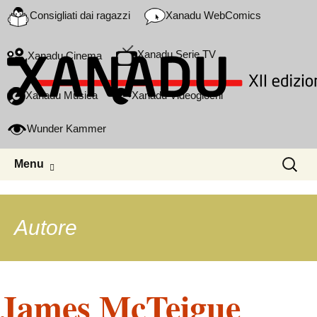
Consigliati dai ragazzi
Xanadu WebComics
Xanadu Serie TV
Xanadu Cinema
Xanadu Musica
Xanadu Videogiochi
Wunder Kammer
Skip to content
Ricerca
Menu
per:
Autore
James McTeigue