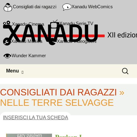
Consigliati dai ragazzi
Xanadu WebComics
Xanadu Serie TV
Xanadu Cinema
Xanadu Musica
Xanadu Videogiochi
Wunder Kammer
Skip to content
Ricerca
Menu
per:
CONSIGLIATI DAI RAGAZZI
»
NELLE TERRE SELVAGGE
INSERISCI LA TUA SCHEDA
Paulsen L