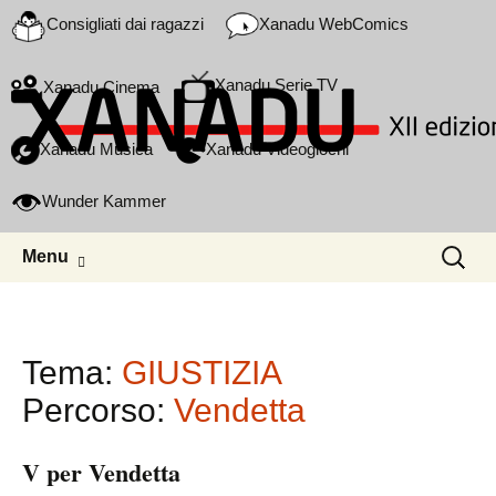
Consigliati dai ragazzi
Xanadu WebComics
Xanadu Serie TV
Xanadu Cinema
Xanadu Musica
Xanadu Videogiochi
Wunder Kammer
Skip to content
Ricerca
Menu
per:
Tema:
GIUSTIZIA
Percorso:
Vendetta
V per Vendetta