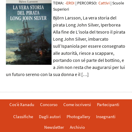
TEMA:
-EROI
| PERCORSO:
Cattivi
| Scuole
Superiori
Björn Larsson, La vera storia del
pirata Long John Silver, Iperborea
Alla fine de L‘isola del tesoro il pirata
Long John Silver, imbarcato
sull’Ispaniola per essere consegnato
alle autorità, riesce a scappare,
portando con sé parte del bottino, e
a Jim non resta che augurarsi per lui
un futuro sereno con la sua donna e il […]
Cos’è Xanadu
Concorso
Come iscriversi
Partecipanti
Classifiche
Dagli autori
Photogallery
Insegnanti
Newsletter
Archivio