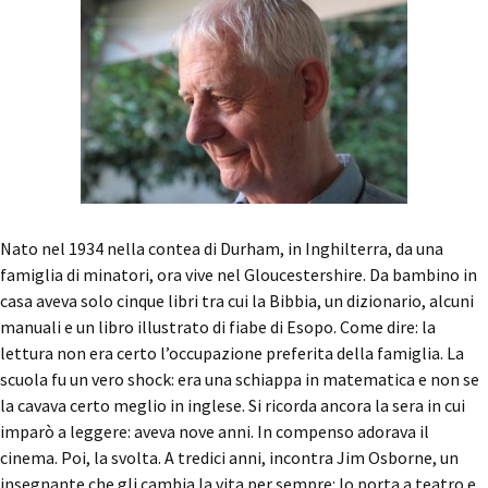
Nato nel 1934 nella contea di Durham, in Inghilterra, da una
famiglia di minatori, ora vive nel Gloucestershire. Da bambino in
casa aveva solo cinque libri tra cui la Bibbia, un dizionario, alcuni
manuali e un libro illustrato di fiabe di Esopo. Come dire: la
lettura non era certo l’occupazione preferita della famiglia. La
scuola fu un vero shock: era una schiappa in matematica e non se
la cavava certo meglio in inglese. Si ricorda ancora la sera in cui
imparò a leggere: aveva nove anni. In compenso adorava il
cinema. Poi, la svolta. A tredici anni, incontra Jim Osborne, un
insegnante che gli cambia la vita per sempre: lo porta a teatro e