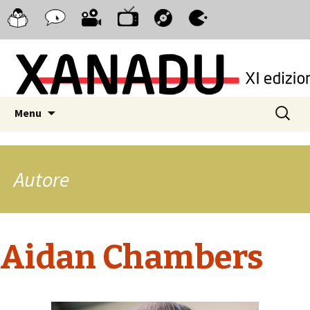
Xanadu
Consigliati
Xanadu
Xanadu
Xanadu
Xanadu
Serie
dai
Cinema
Musica
WebComics
Videogiochi
TV
ragazzi
Skip to content
Ricerca
Menu
per:
Autore
Aidan Chambers