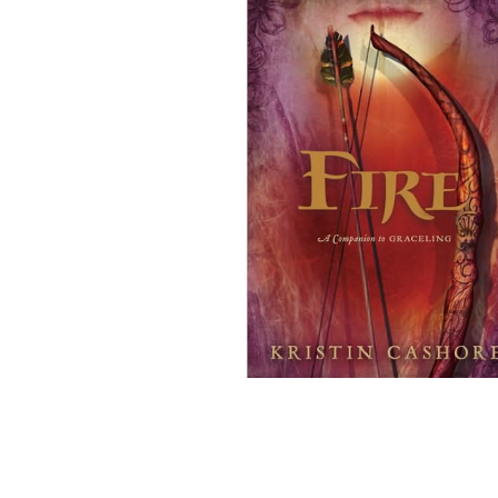
GRANDI VITE
ST
GIUSTIZIA
HORROR
SOCIETÀ
STORIA