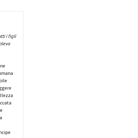
i i figli
voleva
ane
a umana
bile
eggere
ellezza
accata
 e
 a
incipe