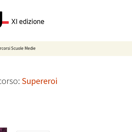
rcorsi Scuole Medie
TRI MONDI
ICIZIA E AMORE
corso:
Supereroi
VVENTURA
OI
ANDI VITE
STERO