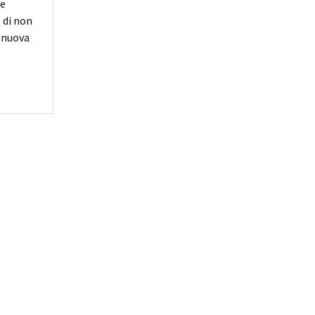
 e
 di non
a nuova