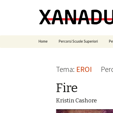
Skip to content
Home
Percorsi Scuole Superiori
Pe
ALTRI MONDI
AL
AMICIZIA
AM
Tema:
EROI
Per
AMORE
A
Fire
AVVENTURA
ER
EROI
GR
Kristin Cashore
FORMAZIONE
MI