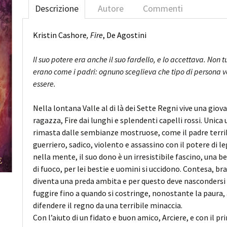
Descrizione
Autore
Commenti
ORIA
Kristin Cashore
, Fire
, De Agostini
Il suo potere era anche il suo fardello, e lo accettava. Non tutt
erano come i padri: ognuno sceglieva che tipo di persona 
essere.
Nella lontana Valle al di là dei Sette Regni vive una giov
ragazza, Fire dai lunghi e splendenti capelli rossi. Unic
rimasta dalle sembianze mostruose, come il padre terri
guerriero, sadico, violento e assassino con il potere di l
nella mente, il suo dono è un irresistibile fascino, una b
di fuoco, per lei bestie e uomini si uccidono. Contesa, br
diventa una preda ambita e per questo deve nascondersi
fuggire fino a quando si costringe, nonostante la paura,
difendere il regno da una terribile minaccia.
Con l’aiuto di un fidato e buon amico, Arciere, e con il pr