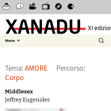
Xanadu
Consigliati
Xanadu
Xanadu
Xanadu
Xanadu
Serie
dai
Cinema
Musica
WebComics
Videogiochi
TV
ragazzi
Skip to content
Ricerca
Menu
per:
Tema:
AMORE
Percorso:
Corpo
Middlesex
Jeffrey Eugenides