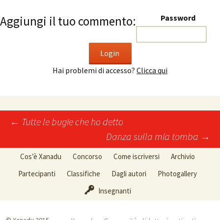
Password
Aggiungi il tuo commento:
Hai problemi di accesso?
Clicca qui
←
Tutte le bugie che ho detto
Danza sulla mia tomba
→
Post navigation
Cos’è Xanadu
Concorso
Come iscriversi
Archivio
Partecipanti
Classifiche
Dagli autori
Photogallery
Insegnanti