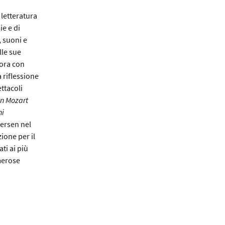
 letteratura
ie e di
, suoni e
lle sue
bora con
 riflessione
ttacoli
on Mozart
ni
dersen nel
ione per il
ati ai più
umerose