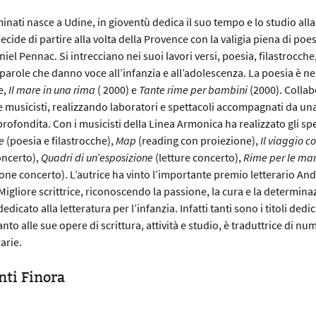
inati nasce a Udine, in gioventù dedica il suo tempo e lo studio alla
ide di partire alla volta della Provence con la valigia piena di poes
iel Pennac. Si intrecciano nei suoi lavori versi, poesia, filastrocche
 parole che danno voce all’infanzia e all’adolescenza. La poesia è ne
e,
Il mare in una rima
( 2000) e
Tante rime per bambini
(2000). Colla
 e musicisti, realizzando laboratori e spettacoli accompagnati da una
rofondita. Con i musicisti della Linea Armonica ha realizzato gli spe
e
(poesia e filastrocche),
Map
(reading con proiezione),
Il viaggio c
oncerto),
Quadri di un’esposizione
(letture concerto),
Rime per le ma
one concerto). L’autrice ha vinto l’importante premio letterario An
igliore scrittrice, riconoscendo la passione, la cura e la determinaz
edicato alla letteratura per l’infanzia. Infatti tanti sono i titoli dedic
anto alle sue opere di scrittura, attività e studio, è traduttrice di n
arie.
ti Finora