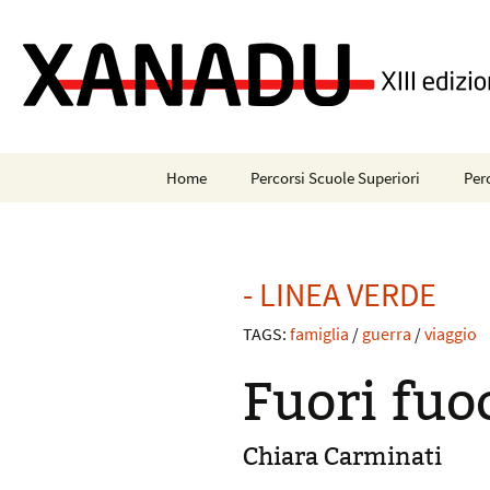
Skip to content
Home
Percorsi Scuole Superiori
Per
- LINEA AMARANTO
CON
- LINEA ARANCIO
FAN
- LINEA VERDE
- LINEA AZZURRA
INC
TAGS:
famiglia
/
guerra
/
viaggio
- LINEA BLU NOTTE
MI
Fuori fuo
- LINEA OCRA
AV
Chiara Carminati
- LINEA SMERALDO