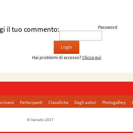
Password
gi il tuo commento:
Hai problemi di accesso?
Clicca qui
criversi
Partecipanti
Classifiche
Dagli autori
Photogallery
© Xanadu 2017