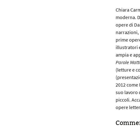
Chiara Carm
moderna. Dec
opere di Dan
narrazioni,
prime oper
illustratori
ampia e app
Parole Matt
(letture e c
(presentazi
2012 come M
suo lavoro d
piccoli. Acc
opere letter
Commen