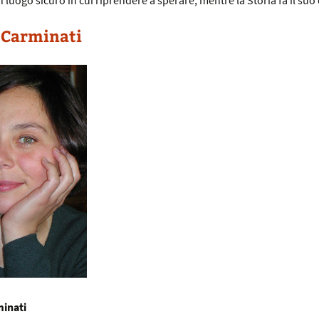
n luogo sicuro in cui riprendere a sperare, mentre la Storia fa il suo
 Carminati
minati