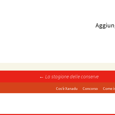
Aggiun
←
La stagione delle conserve
Post navigation
Cos’è Xanadu
Concorso
Come is