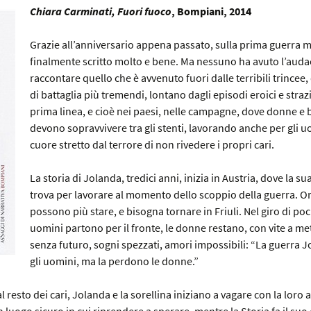
Chiara Carminati,
Fuori fuoco
, Bompiani, 2014
Grazie all’anniversario appena passato, sulla prima guerra m
finalmente scritto molto e bene. Ma nessuno ha avuto l’audac
raccontare quello che è avvenuto fuori dalle terribili trincee,
di battaglia più tremendi, lontano dagli episodi eroici e strazi
prima linea, e cioè nei paesi, nelle campagne, dove donne e
devono sopravvivere tra gli stenti, lavorando anche per gli uo
cuore stretto dal terrore di non rivedere i propri cari.
La storia di Jolanda, tredici anni, inizia in Austria, dove la sua
trova per lavorare al momento dello scoppio della guerra. Or
possono più stare, e bisogna tornare in Friuli. Nel giro di po
uomini partono per il fronte, le donne restano, con vite a me
senza futuro, sogni spezzati, amori impossibili: “La guerra Jo
gli uomini, ma la perdono le donne.”
 resto dei cari, Jolanda e la sorellina iniziano a vagare con la loro as