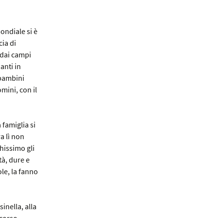
ondiale si è
ia di
 dai campi
anti in
 bambini
mini, con il
 famiglia si
a lì non
chissimo gli
tà, dure e
le, la fanno
inella, alla